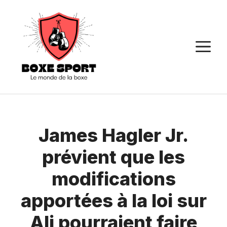
Aller
au
contenu
M
James Hagler Jr.
prévient que les
modifications
apportées à la loi sur
Ali pourraient faire