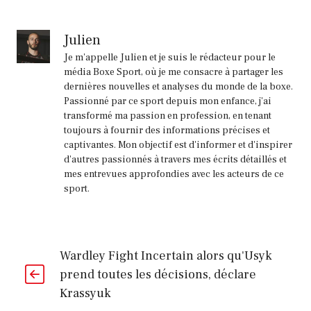
Off,
Romero
Julien
et
Je m'appelle Julien et je suis le rédacteur pour le
autres
média Boxe Sport, où je me consacre à partager les
dernières nouvelles et analyses du monde de la boxe.
options
Passionné par ce sport depuis mon enfance, j'ai
sur
transformé ma passion en profession, en tenant
la
toujours à fournir des informations précises et
captivantes. Mon objectif est d'informer et d'inspirer
table
d'autres passionnés à travers mes écrits détaillés et
de
mes entrevues approfondies avec les acteurs de ce
sport.
Pacquiao
Wardley Fight Incertain alors qu'Usyk
prend toutes les décisions, déclare
Krassyuk