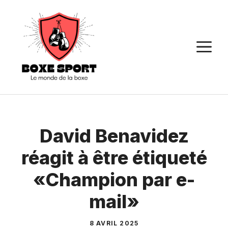
Aller
au
contenu
M
David Benavidez
réagit à être étiqueté
«Champion par e-
mail»
8 AVRIL 2025