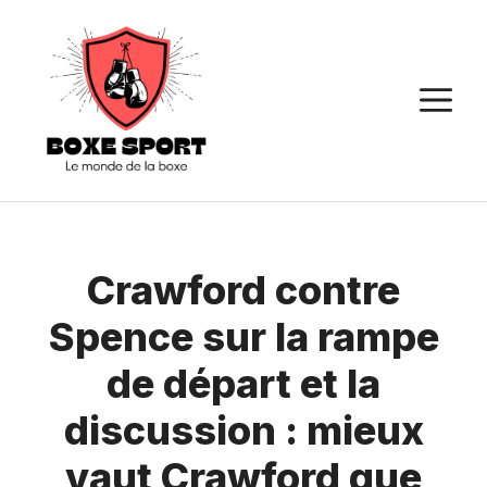
Aller
au
contenu
M
Crawford contre
Spence sur la rampe
de départ et la
discussion : mieux
vaut Crawford que