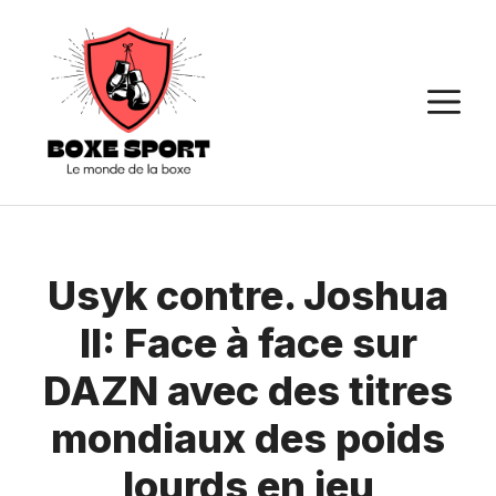
Aller
au
contenu
M
Usyk contre. Joshua
II: Face à face sur
DAZN avec des titres
mondiaux des poids
lourds en jeu