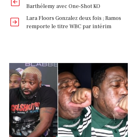
Barthélemy avec One-Shot KO
la
trilogie
Lara Floors Gonzalez deux fois ; Ramos
Usyk
remporte le titre WBC par intérim