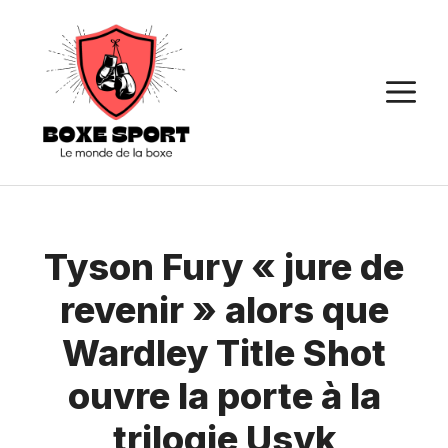
Aller
au
contenu
M
Tyson Fury « jure de
revenir » alors que
Wardley Title Shot
ouvre la porte à la
trilogie Usyk