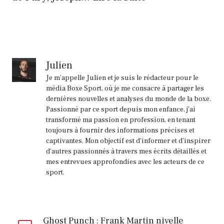
Fury
«
jure
de
Julien
revenir
Je m'appelle Julien et je suis le rédacteur pour le
»
média Boxe Sport, où je me consacre à partager les
dernières nouvelles et analyses du monde de la boxe.
alors
Passionné par ce sport depuis mon enfance, j'ai
que
transformé ma passion en profession, en tenant
Wardley
toujours à fournir des informations précises et
captivantes. Mon objectif est d'informer et d'inspirer
Title
d'autres passionnés à travers mes écrits détaillés et
Shot
mes entrevues approfondies avec les acteurs de ce
sport.
ouvre
la
porte
Ghost Punch : Frank Martin nivelle
à