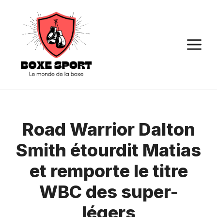
Aller
au
contenu
M
Road Warrior Dalton
Smith étourdit Matias
et remporte le titre
WBC des super-
légers