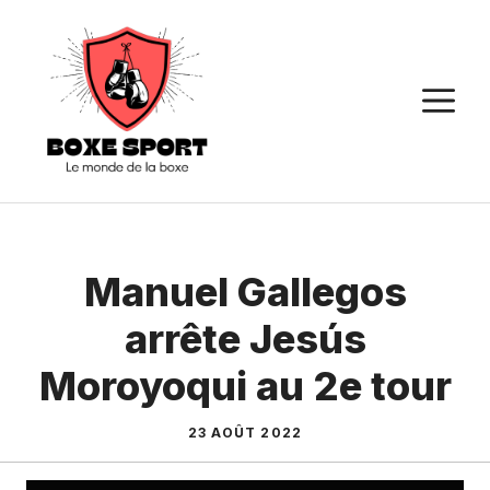
Aller
au
contenu
M
Manuel Gallegos
arrête Jesús
Moroyoqui au 2e tour
23 AOÛT 2022