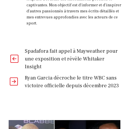
régime
captivantes. Mon objectif est d'informer et d'inspirer
liquide
d'autres passionnés à travers mes écrits détaillés et
mettre
mes entrevues approfondies avec les acteurs de ce
sport.
fin
à
sa
Spadafora fait appel à Mayweather pour
carrière
une exposition et révèle Whitaker
Insight
Ryan Garcia décroche le titre WBC sans
victoire officielle depuis décembre 2023