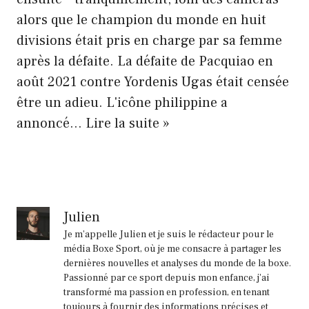
alors que le champion du monde en huit
divisions était pris en charge par sa femme
après la défaite. La défaite de Pacquiao en
août 2021 contre Yordenis Ugas était censée
être un adieu. L'icône philippine a
Manny
annoncé… Lire la suite »
Pacquiao
a
refusé
de
Julien
laisser
Je m'appelle Julien et je suis le rédacteur pour le
une
média Boxe Sport, où je me consacre à partager les
dernières nouvelles et analyses du monde de la boxe.
récupération
Passionné par ce sport depuis mon enfance, j'ai
par
transformé ma passion en profession, en tenant
toujours à fournir des informations précises et