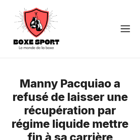
Aller
au
contenu
M
Manny Pacquiao a
refusé de laisser une
récupération par
régime liquide mettre
fin à sa carrière