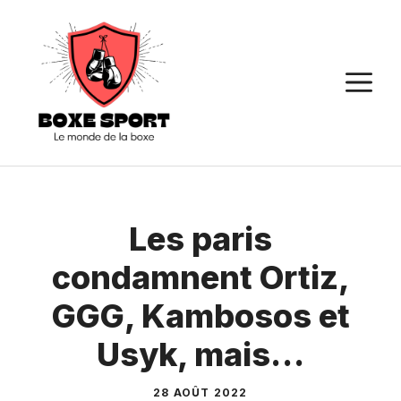
Aller
au
contenu
M
Les paris
condamnent Ortiz,
GGG, Kambosos et
Usyk, mais…
28 AOÛT 2022