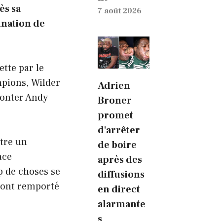
ès sa
7 août 2026
ination de
ette par le
pions, Wilder
Adrien
ronter Andy
Broner
promet
d'arrêter
ttre un
de boire
ace
après des
p de choses se
diffusions
 ont remporté
en direct
alarmante
s