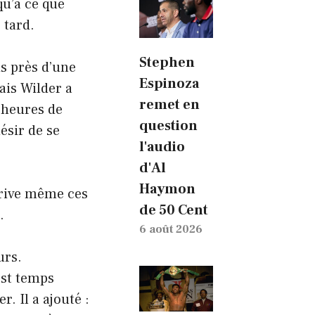
qu’à ce que
 tard.
Stephen
is près d’une
Espinoza
ais Wilder a
remet en
s heures de
question
ésir de se
l'audio
d'Al
Haymon
crive même ces
de 50 Cent
.
6 août 2026
urs.
est temps
r. Il a ajouté :