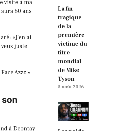
e visite à ma
La fin
 aura 80 ans
tragique
de la
première
aré: «J’en ai
victime du
e veux juste
titre
mondial
de Mike
 Face Azzz »
Tyson
5 août 2026
 son
rend à Deontay