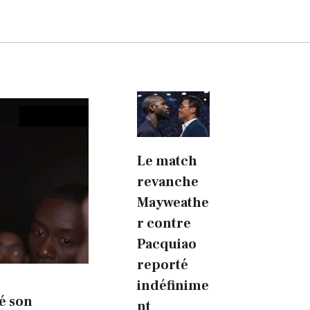
Le match
revanche
Mayweathe
r contre
Pacquiao
reporté
indéfinime
é son
nt