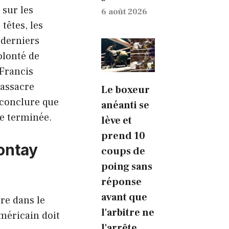
 sur les
6 août 2026
têtes, les
 derniers
volonté de
Francis
massacre
Le boxeur
 conclure que
anéanti se
re terminée.
lève et
prend 10
eontay
coups de
poing sans
réponse
avant que
tre dans le
l'arbitre ne
méricain doit
l'arrête