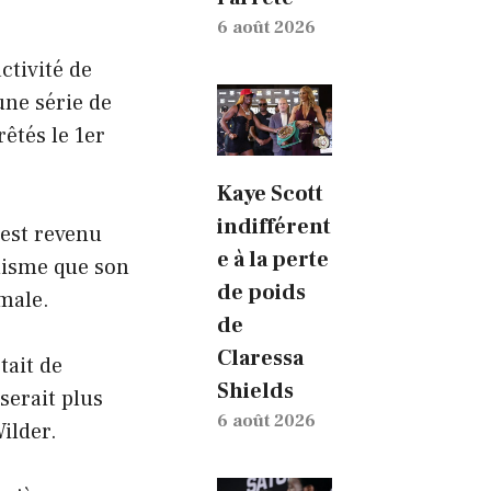
6 août 2026
ctivité de
une série de
rêtés le 1er
Kaye Scott
indifférent
 est revenu
e à la perte
misme que son
de poids
rmale.
de
Claressa
tait de
Shields
 serait plus
6 août 2026
ilder.