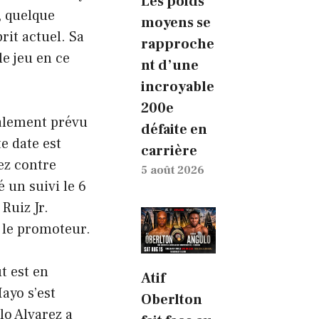
Les poids
s, quelque
moyens se
rit actuel. Sa
rapproche
le jeu en ce
nt d’une
incroyable
200e
ialement prévu
défaite en
e date est
carrière
ez contre
5 août 2026
 un suivi le 6
Ruiz Jr.
 le promoteur.
t est en
Atif
ayo s’est
Oberlton
lo Alvarez a