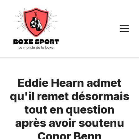
Aller
au
contenu
M
Eddie Hearn admet
qu'il remet désormais
tout en question
après avoir soutenu
Conor Benn