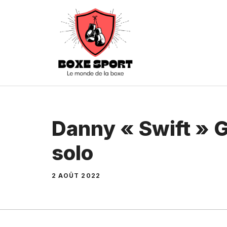
Aller
au
contenu
Danny « Swift » G
solo
2 AOÛT 2022