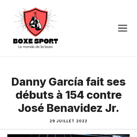
Aller
au
contenu
M
Danny García fait ses
débuts à 154 contre
José Benavidez Jr.
29 JUILLET 2022