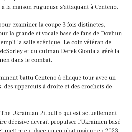
t à la maison rugueuse s’attaquant à Centeno.
our examiner la coupe 3 fois distinctes,
ur la grande et vocale base de fans de Dovhun
rempli la salle scénique. Le coin vétéran de
McSorley et du cutman Derek Gionta a géré la
nien dans le combat.
amment battu Centeno à chaque tour avec un
, des uppercuts à droite et des crochets de
 The Ukrainian Pitbull » qui est actuellement
ire décisive devrait propulser l’Ukrainien basé
 et mettre en place un combat majeur en 2023