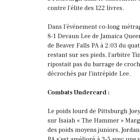
contre l’élite des 122 livres.
Dans l’événement co-long métrage
8-1 Devaun Lee de Jamaica Queens
de Beaver Falls PA à 2:03 du qua
restant sur ses pieds, l’arbitre T
ripostait pas du barrage de croc
décrochés par l’intrépide Lee.
Combats Undercard :
Le poids lourd de Pittsburgh Joey 
sur Isaiah « The Hammer » Margh
des poids moyens juniors, Jordan
PA s’est amélioré à 3-5 avec une