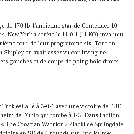
 de 170 lb, l’ancienne star de Contender 10-
, New York a arrêté le 11-0-1 (11 KO) invaincu
trième tour de leur programme six. Tout en
im Shipley en avait assez vu car Irving ne
hets gauches et de coups de poing bolo droits
Turk est allé à 3-0-1 avec une victoire de l’UD
eim de l’Ohio qui tombe à 1-3. Dans l’action
 « The Croatian Warrior » Zlacki de Springdale
 victoire en SD de 4 rounds sur Eric Palmer