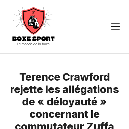
Aller
au
contenu
M
Terence Crawford
rejette les allégations
de « déloyauté »
concernant le
commutateur Zuffa