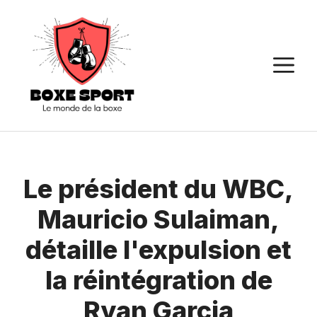
Aller
au
contenu
M
Le président du WBC,
Mauricio Sulaiman,
détaille l'expulsion et
la réintégration de
Ryan Garcia