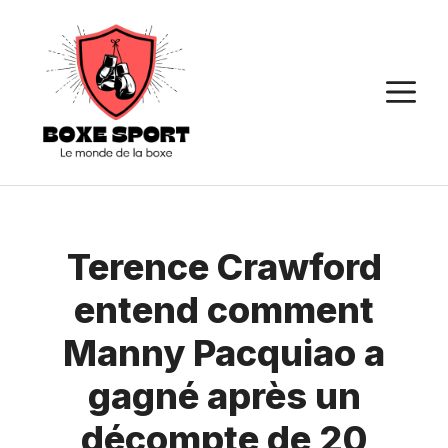
Aller
au
contenu
M
Terence Crawford
entend comment
Manny Pacquiao a
gagné après un
décompte de 20