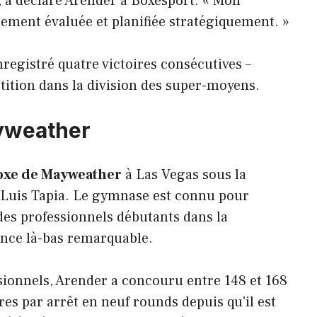
, a déclaré Arender à Boxesport. « Mon
ement évaluée et planifiée stratégiquement. »
nregistré quatre victoires consécutives –
tition dans la division des super-moyens.
yweather
oxe de Mayweather
à Las Vegas sous la
n Luis Tapia. Le gymnase est connu pour
es professionnels débutants dans la
ence là-bas remarquable.
ionnels, Arender a concouru entre 148 et 168
res par arrêt en neuf rounds depuis qu'il est