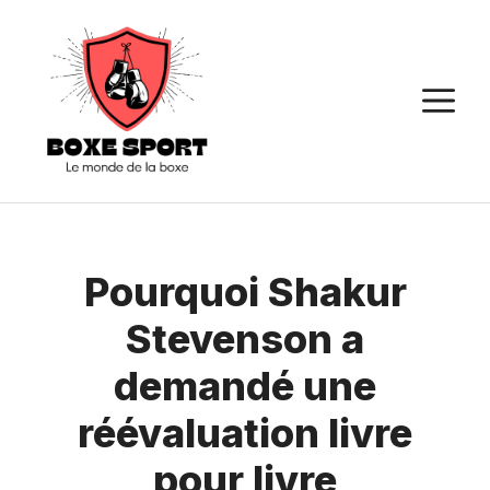
Aller
au
contenu
M
Pourquoi Shakur
Stevenson a
demandé une
réévaluation livre
pour livre