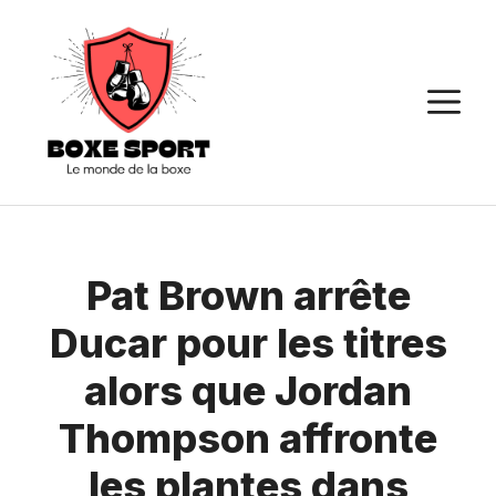
Aller
au
contenu
M
Pat Brown arrête
Ducar pour les titres
alors que Jordan
Thompson affronte
les plantes dans