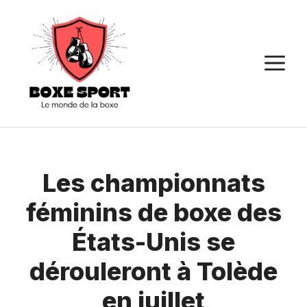
Aller
au
contenu
M
Les championnats
féminins de boxe des
États-Unis se
dérouleront à Tolède
en juillet