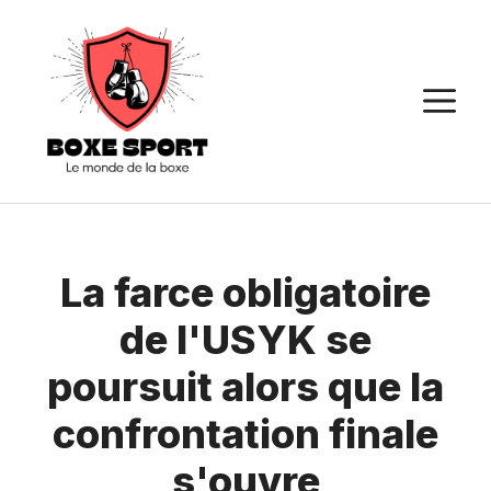
Aller
au
contenu
M
La farce obligatoire
de l'USYK se
poursuit alors que la
confrontation finale
s'ouvre