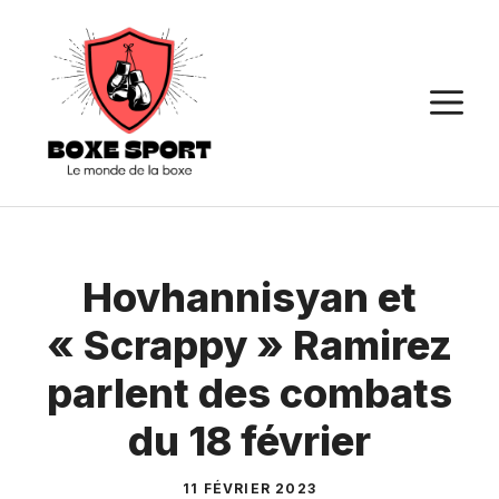
Aller
au
contenu
M
Hovhannisyan et
« Scrappy » Ramirez
parlent des combats
du 18 février
11 FÉVRIER 2023