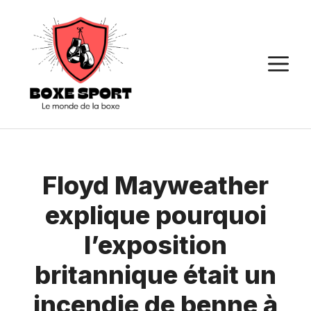
Aller
au
contenu
M
Floyd Mayweather
explique pourquoi
l’exposition
britannique était un
incendie de benne à