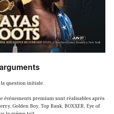
’arguments
a question initiale.
ze événements premium sont réalisables après
erry, Golden Boy, Top Rank, BOXXER, Eye of
us le même toit.