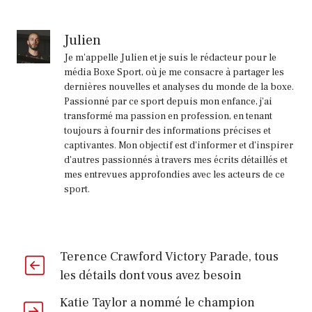
a
mis
Julien
en
Je m'appelle Julien et je suis le rédacteur pour le
garde
média Boxe Sport, où je me consacre à partager les
dernières nouvelles et analyses du monde de la boxe.
contre
Passionné par ce sport depuis mon enfance, j'ai
Badou
transformé ma passion en profession, en tenant
Jack
toujours à fournir des informations précises et
captivantes. Mon objectif est d'informer et d'inspirer
Challenge
d'autres passionnés à travers mes écrits détaillés et
mes entrevues approfondies avec les acteurs de ce
sport.
Terence Crawford Victory Parade, tous
les détails dont vous avez besoin
Katie Taylor a nommé le champion