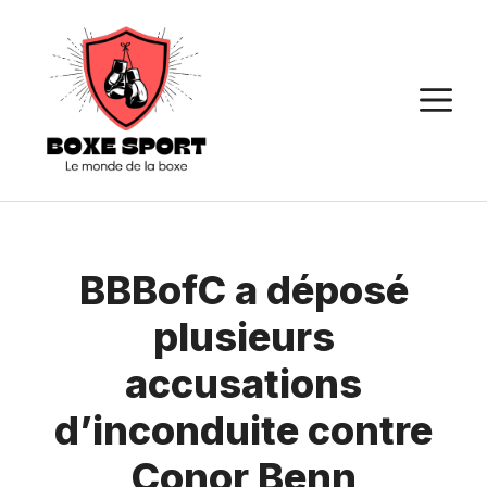
Aller
au
contenu
M
BBBofC a déposé
plusieurs
accusations
d’inconduite contre
Conor Benn