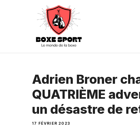
Aller
au
contenu
Adrien Broner cha
QUATRIÈME adver
un désastre de re
17 FÉVRIER 2023