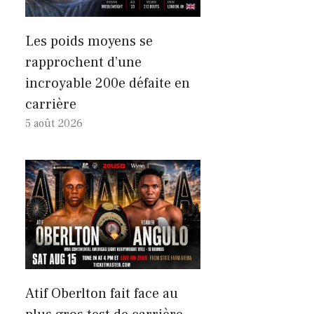
Les poids moyens se
rapprochent d’une
incroyable 200e défaite en
carrière
5 août 2026
Atif Oberlton fait face au