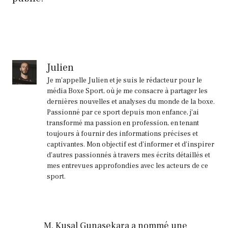
Julien
Je m'appelle Julien et je suis le rédacteur pour le
média Boxe Sport, où je me consacre à partager les
dernières nouvelles et analyses du monde de la boxe.
Passionné par ce sport depuis mon enfance, j'ai
transformé ma passion en profession, en tenant
toujours à fournir des informations précises et
captivantes. Mon objectif est d'informer et d'inspirer
d'autres passionnés à travers mes écrits détaillés et
mes entrevues approfondies avec les acteurs de ce
sport.
M. Kusal Gunasekara a nommé une