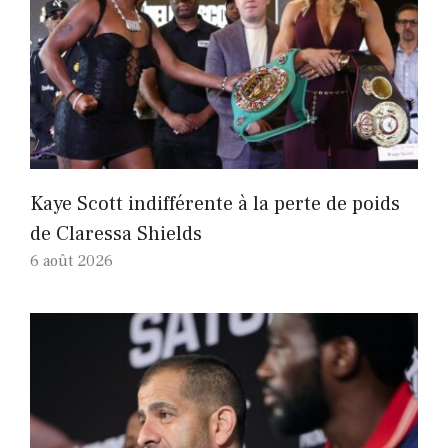
Kaye Scott indifférente à la perte de poids
de Claressa Shields
6 août 2026