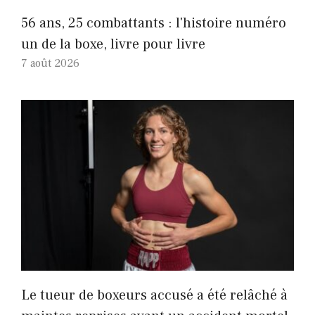
56 ans, 25 combattants : l'histoire numéro
un de la boxe, livre pour livre
7 août 2026
Le tueur de boxeurs accusé a été relâché à