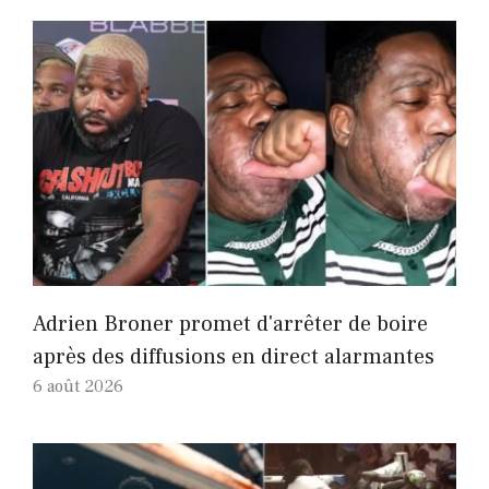
Adrien Broner promet d'arrêter de boire
après des diffusions en direct alarmantes
6 août 2026