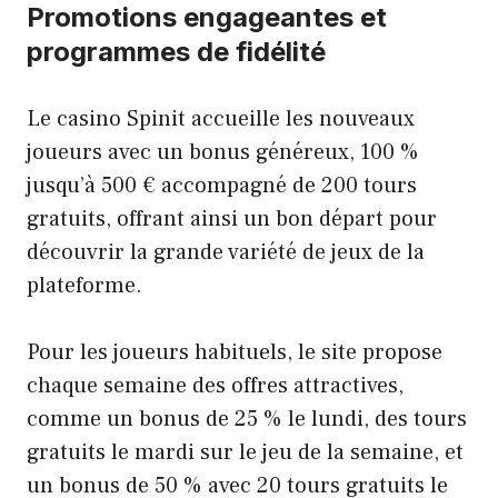
Promotions engageantes et
programmes de fidélité
Le casino Spinit accueille les nouveaux
joueurs avec un bonus généreux, 100 %
jusqu’à 500 € accompagné de 200 tours
gratuits, offrant ainsi un bon départ pour
découvrir la grande variété de jeux de la
plateforme.
Pour les joueurs habituels, le site propose
chaque semaine des offres attractives,
comme un bonus de 25 % le lundi, des tours
gratuits le mardi sur le jeu de la semaine, et
un bonus de 50 % avec 20 tours gratuits le