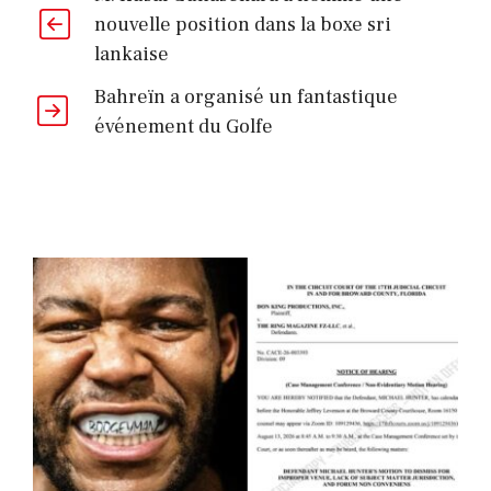
nouvelle position dans la boxe sri
lankaise
Bahreïn a organisé un fantastique
événement du Golfe