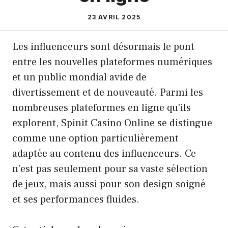
23 AVRIL 2025
Les influenceurs sont désormais le pont
entre les nouvelles plateformes numériques
et un public mondial avide de
divertissement et de nouveauté. Parmi les
nombreuses plateformes en ligne qu’ils
explorent,
Spinit Casino Online
se distingue
comme une option particulièrement
adaptée au contenu des influenceurs. Ce
n’est pas seulement pour sa vaste sélection
de jeux, mais aussi pour son design soigné
et ses performances fluides.