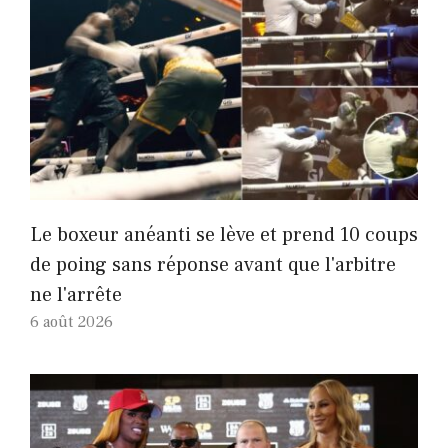
Le boxeur anéanti se lève et prend 10 coups
de poing sans réponse avant que l'arbitre
ne l'arrête
6 août 2026