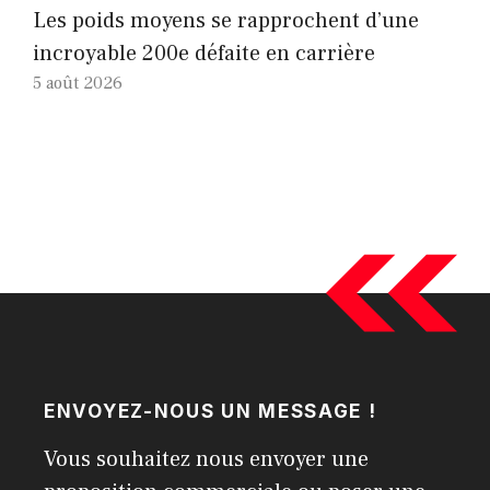
Les poids moyens se rapprochent d’une
incroyable 200e défaite en carrière
5 août 2026
ENVOYEZ-NOUS UN MESSAGE !
Vous souhaitez nous envoyer une