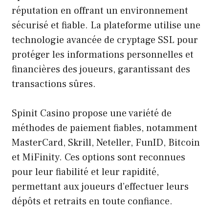
réputation en offrant un environnement
sécurisé et fiable. La plateforme utilise une
technologie avancée de cryptage SSL pour
protéger les informations personnelles et
financières des joueurs, garantissant des
transactions sûres.
Spinit Casino propose une variété de
méthodes de paiement fiables, notamment
MasterCard, Skrill, Neteller, FunID, Bitcoin
et MiFinity. Ces options sont reconnues
pour leur fiabilité et leur rapidité,
permettant aux joueurs d’effectuer leurs
dépôts et retraits en toute confiance.