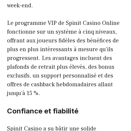
week-end.
Le programme VIP de Spinit Casino Online
fonctionne sur un système à cinq niveaux,
offrant aux joueurs fidèles des bénéfices de
plus en plus intéressants à mesure qu’ils
progressent. Les avantages incluent des
plafonds de retrait plus élevés, des bonus
exclusifs, un support personnalisé et des
offres de cashback hebdomadaires allant
jusqu’à 15 %.
Confiance et fiabilité
Spinit Casino a su bâtir une solide