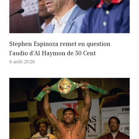
Stephen Espinoza remet en question
l'audio d'Al Haymon de 50 Cent
6 août 2026