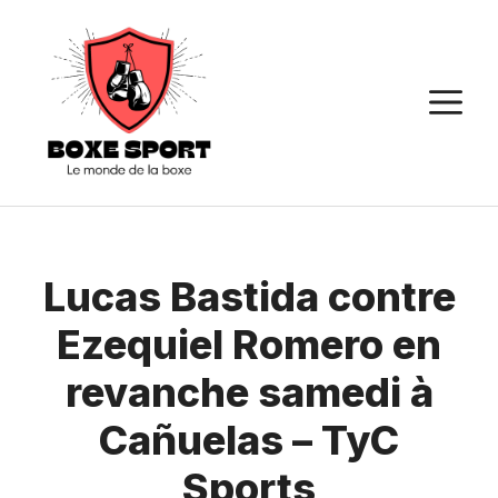
Aller
au
contenu
M
Lucas Bastida contre
Ezequiel Romero en
revanche samedi à
Cañuelas – TyC
Sports