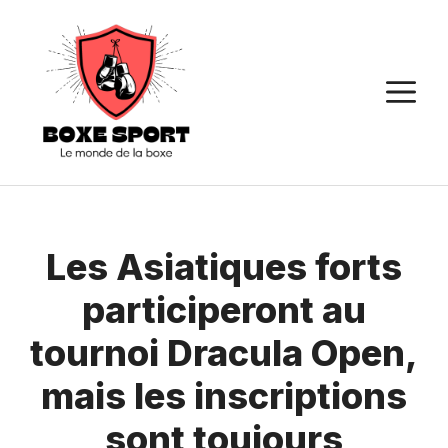
Aller
au
contenu
M
Les Asiatiques forts
participeront au
tournoi Dracula Open,
mais les inscriptions
sont toujours