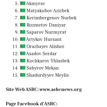
Akmyrav
Matyakubov Azizbek
Kerimbergenov Nurbek
Rozmetov Daniyar
Saparov Nurmyrat
Artykov Hursant
Orazbayev Alisher
Asadov Serdar
Kochkarov Yhlasbek
Sabyrov Mekan
Shadurdyyev Meylis
Site Web ASBC: www.asbcnews.org
Page Facebook d'ASBC: