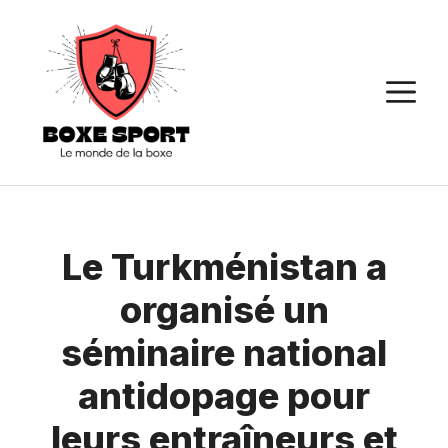
Aller
au
contenu
M
Le Turkménistan a
organisé un
séminaire national
antidopage pour
leurs entraîneurs et