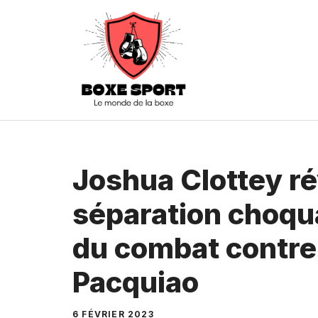
Aller
au
contenu
Joshua Clottey r
séparation choqu
du combat contr
Pacquiao
6 FÉVRIER 2023