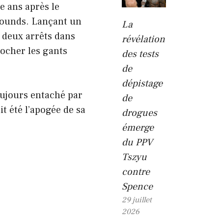
re ans après le
rounds. Lançant un
La
 deux arrêts dans
révélation
rocher les gants
des tests
de
dépistage
oujours entaché par
de
t été l’apogée de sa
drogues
émerge
du PPV
Tszyu
contre
Spence
29 juillet
2026