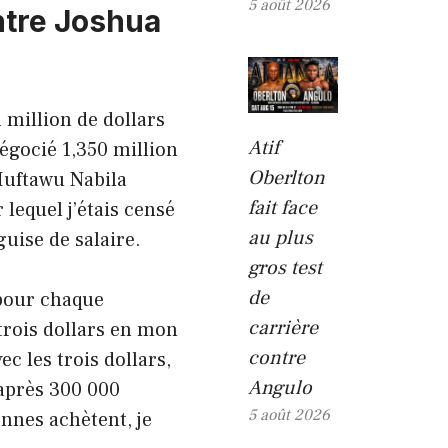
5 août 2026
tre Joshua
 million de dollars
Atif
négocié 1,350 million
Oberlton
 Muftawu Nabila
fait face
 lequel j’étais censé
au plus
guise de salaire.
gros test
de
 pour chaque
carrière
 trois dollars en mon
contre
c les trois dollars,
Angulo
après 300 000
5 août 2026
nnes achètent, je