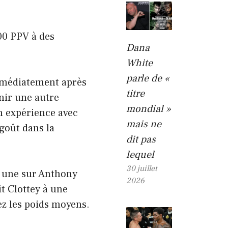
00 PPV à des
Dana
White
parle de «
mmédiatement après
titre
enir une autre
mondial »
n expérience avec
mais ne
goût dans la
dit pas
lequel
30 juillet
t une sur Anthony
2026
t Clottey à une
ez les poids moyens.