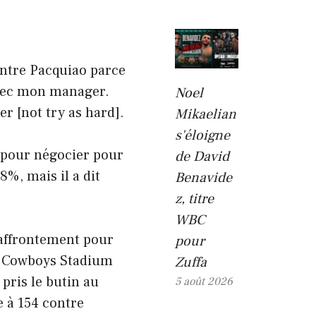
ontre Pacquiao parce
 avec mon manager.
Noel
ser [not try as hard].
Mikaelian
s'éloigne
 pour négocier pour
de David
8%, mais il a dit
Benavide
z, titre
WBC
’affrontement pour
pour
au Cowboys Stadium
Zuffa
 pris le butin au
5 août 2026
e à 154 contre