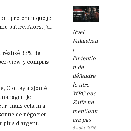
s ont prétendu que je
me battre. Alors, j’ai
Noel
Mikaelian
a
 réalisé 33% de
l'intentio
per-view, y compris
n de
défendre
le titre
e, Clottey a ajouté:
WBC que
e manager. Je
Zuffa ne
eur, mais cela m’a
mentionn
rsonne de négocier
era pas
 plus d’argent.
5 août 2026