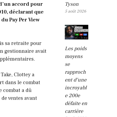
Tyson
t d’un accord pour
5 août 2026
10, déclarant que
 du Pay Per View
s sa retraite pour
Les poids
n gestionnaire avait
moyens
upplémentaires.
se
rapproch
Take, Clottey a
ent d’une
ort dans le combat
incroyabl
Le combat a dû
e 200e
 de ventes avant
défaite en
carrière