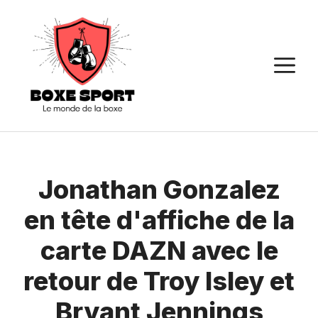
Aller
au
contenu
M
Jonathan Gonzalez
en tête d'affiche de la
carte DAZN avec le
retour de Troy Isley et
Bryant Jennings