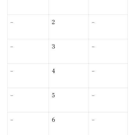
–
2
–
–
3
–
–
4
–
–
5
–
–
6
–