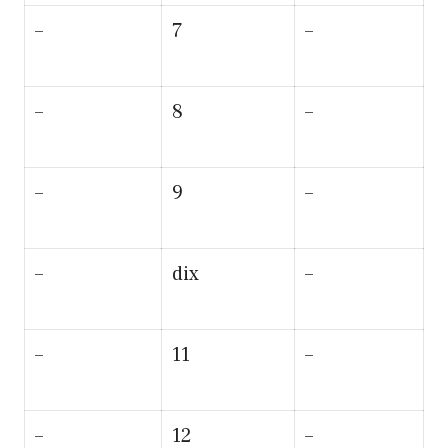
–
7
–
–
8
–
–
9
–
–
dix
–
–
11
–
–
12
–