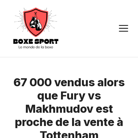
Aller
au
contenu
M
67 000 vendus alors
que Fury vs
Makhmudov est
proche de la vente à
Tottenham